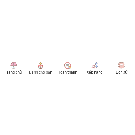
Trang chủ
Dành cho bạn
Hoàn thành
Xếp hạng
Lịch sử
© 2026 TruyenVN
Kho truyện tranh hay nhất Việt Nam, truy cập TruyenVN để đọc nhiều thể loại
Manhwa / Manhua và Manga Tiếng Việt miễn phí. Tổng hợp
truyen tranh 18+
,
truyện đam mỹ, Boy Love hay nhất
HentaiVN
truyen hentai