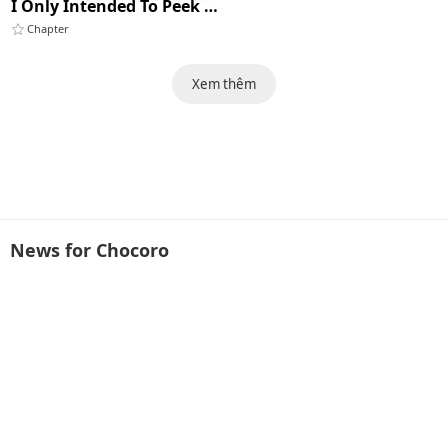
I Only Intended To Peek Through My Girlfriends Phone 3
Chapter
Xem thêm
News for Chocoro