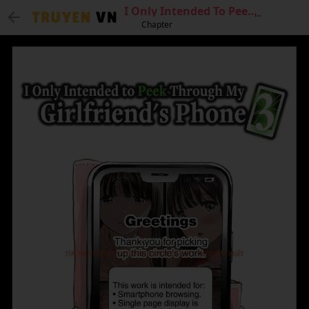
I Only Intended To Peek Through My Girlfriends Phone 3
Chapter