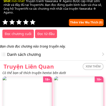
Shot
mới nhất!
Truyện tranh Yawaraka ☆ Agano được cập nhật sớm
nhất và đầy đủ tại TruyenVN. Bạn đọc đừng quên bình luận và chia sẻ,
ủng hộ TruyenVN ra các chương mới nhất của truyện Yawaraka ☆
Agano.
Thêm Vào Yêu Thích
(0)
Đọc chương cuối
Đọc từ đầu
Bạn chưa đọc chương nào trong truyện này.
Danh sách chương
Truyện Liên Quan
XEM THÊM
Có thể bạn sẽ thích truyện hentai bên dưới
18+
18+