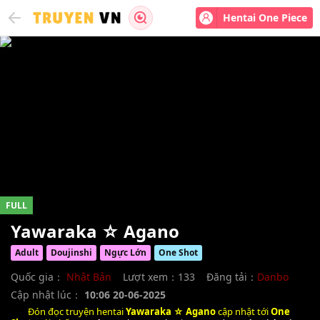
Hentai One Piece
FULL
Yawaraka ☆ Agano
Adult
Doujinshi
Ngực Lớn
One Shot
Quốc gia：
Nhật Bản
Lượt xem：133
Đăng tải：
Danbo
Cập nhật lúc：
10:06 20-06-2025
Đón đọc truyện hentai
Yawaraka ☆ Agano
cập nhật tới
One