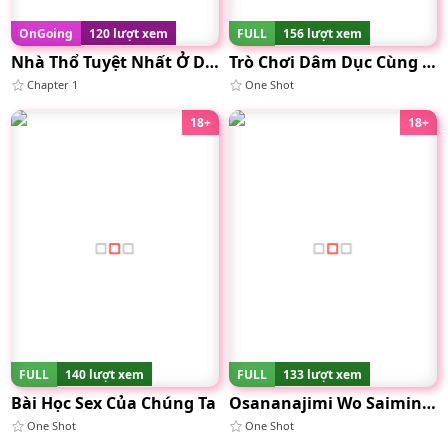
OnGoing
120 lượt xem
FULL
156 lượt xem
Nhà Thổ Tuyệt Nhất Ở Dị Giới
Trò Chơi Dâm Dục Cùng Em Thỏ Vàng
Chapter 1
One Shot
18+
18+
FULL
140 lượt xem
FULL
133 lượt xem
Bài Học Sex Của Chúng Ta
Osananajimi Wo Saiminjutsu De Ayatsuru
One Shot
One Shot