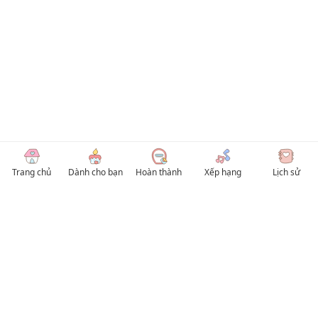
Trang chủ
Dành cho bạn
Hoàn thành
Xếp hạng
Lịch sử
© 2026 TruyenVN
Kho truyện tranh hay nhất Việt Nam, truy cập TruyenVN để đọc nhiều thể loại
Manhwa / Manhua và Manga Tiếng Việt miễn phí. Tổng hợp
truyen tranh 18+
,
truyện đam mỹ, Boy Love hay nhất
HentaiVN
truyen hentai