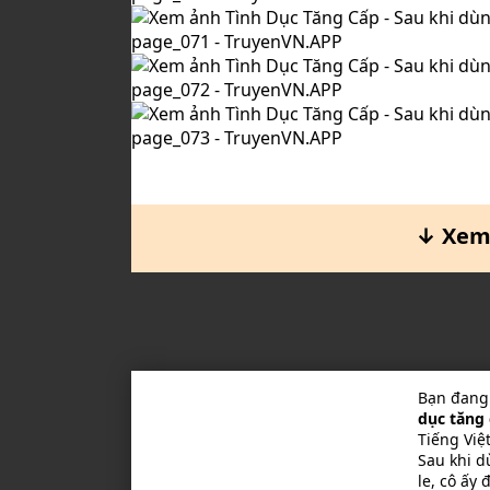
↓ Xem 
Bạn đang
dục tăng 
Tiếng Việ
Sau khi d
le, cô ấy