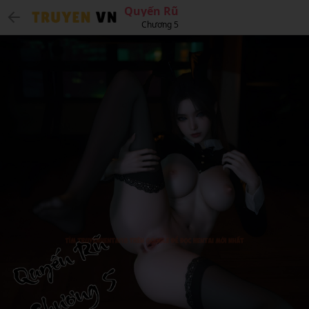
Quyến Rũ
Chương 5