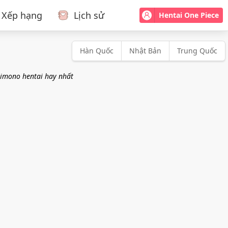
Xếp hạng
Lịch sử
Hentai One Piece
Hàn Quốc
Nhật Bản
Trung Quốc
shimono hentai hay nhất