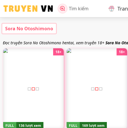
Tra
Tìm kiếm
Sora No Otoshimono
Đọc truyện Sora No Otoshimono hentai, xem truyện 18+
Sora No Ot
18+
18+
FULL
136 lượt xem
FULL
169 lượt xem