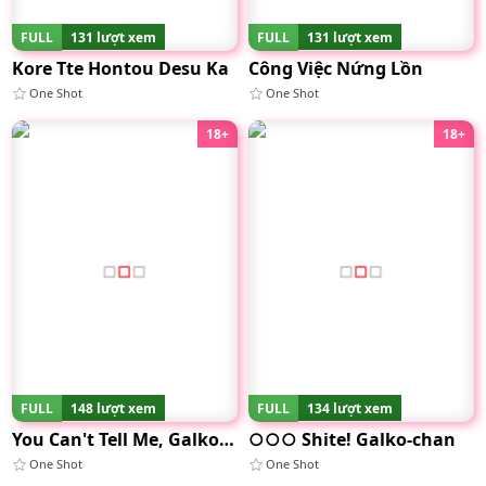
FULL
131 lượt xem
FULL
131 lượt xem
Kore Tte Hontou Desu Ka
Công Việc Nứng Lồn
One Shot
One Shot
18+
18+
FULL
148 lượt xem
FULL
134 lượt xem
You Can't Tell Me, Galko-chan
○○○ Shite! Galko-chan
One Shot
One Shot