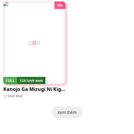
18+
FULL
124 lượt xem
Kanojo Ga Mizugi Ni Kigaetara
One Shot
Xem thêm