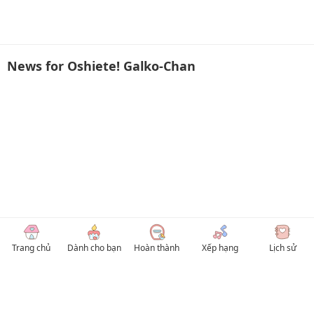
News for Oshiete! Galko-Chan
Trang chủ
Dành cho bạn
Hoàn thành
Xếp hạng
Lịch sử
© 2026 TruyenVN
Kho truyện tranh hay nhất Việt Nam, truy cập TruyenVN để đọc nhiều thể loại