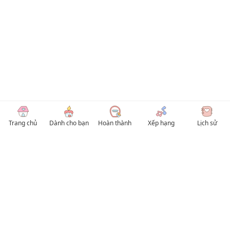
Trang chủ
Dành cho bạn
Hoàn thành
Xếp hạng
Lịch sử
© 2026 TruyenVN
Kho truyện tranh hay nhất Việt Nam, truy cập TruyenVN để đọc nhiều thể loại
Manhwa / Manhua và Manga Tiếng Việt miễn phí. Tổng hợp
truyen tranh 18+
,
truyện đam mỹ, Boy Love hay nhất
HentaiVN
truyen hentai