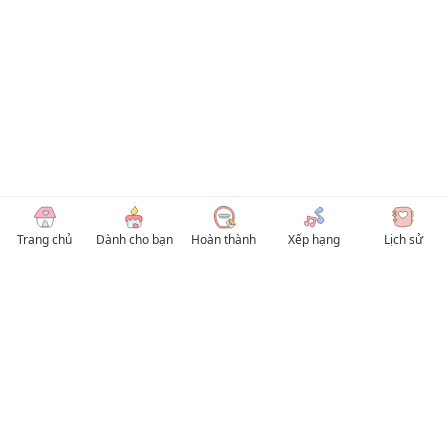
Trang chủ
Dành cho bạn
Hoàn thành
Xếp hạng
Lịch sử
© 2026 TruyenVN
Kho truyện tranh hay nhất Việt Nam, truy cập TruyenVN để đọc nhiều thể loại
Manhwa / Manhua và Manga Tiếng Việt miễn phí. Tổng hợp
truyen tranh 18+
,
truyện đam mỹ, Boy Love hay nhất
HentaiVN
truyen hentai