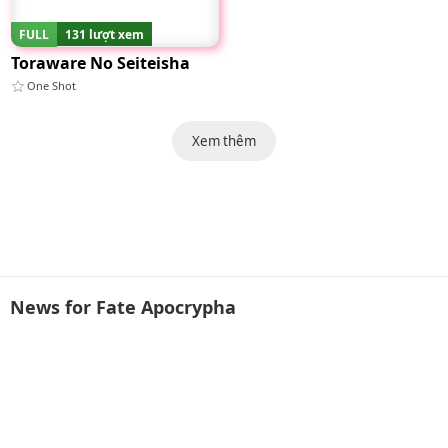
FULL
131 lượt xem
Toraware No Seiteisha
One Shot
Xem thêm
News for Fate Apocrypha