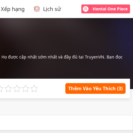
Xếp hạng
Lịch sử
Hentai One Piece
n Họ được cập nhật sớm nhất và đầy đủ tại TruyenVN. Bạn đọc
Thêm Vào Yêu Thích
(3)