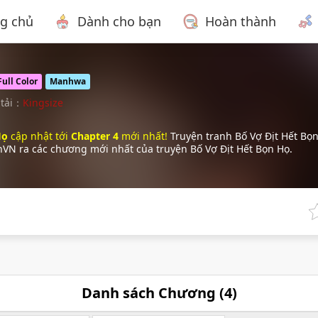
ng chủ
Dành cho bạn
Hoàn thành
Full Color
Manhwa
 tải：
Kingsize
Họ
cập nhật tới
Chapter 4
mới nhất!
Truyện tranh Bố Vợ Địt Hết Bọ
nVN ra các chương mới nhất của truyện Bố Vợ Địt Hết Bọn Họ.
Danh sách Chương (
4
)