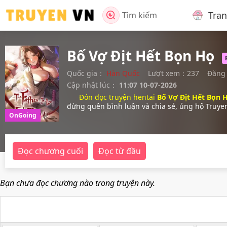
Tra
Tìm kiếm
Bố Vợ Địt Hết Bọn Họ
Quốc gia：
Hàn Quốc
Lượt xem：237
Đăng
Cập nhật lúc：
11:07 10-07-2026
Đón đọc truyện hentai
Bố Vợ Địt Hết Bọn 
đừng quên bình luận và chia sẻ, ủng hộ Truye
OnGoing
Đọc chương cuối
Đọc từ đầu
Bạn chưa đọc chương nào trong truyện này.