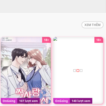
XEM THÊM
18+
18+
OnGoing
107 lượt xem
OnGoing
140 lượt xem