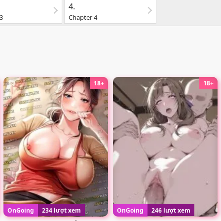
4.
3
Chapter 4
18+
18+
OnGoing
234 lượt xem
OnGoing
246 lượt xem