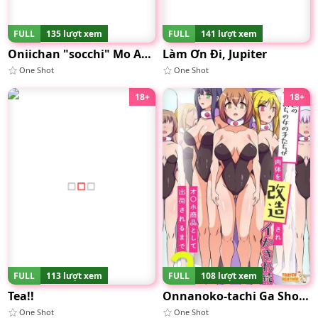
FULL
135 lượt xem
FULL
141 lượt xem
Oniichan "socchi" Mo Aratte Ageyokka♥
Làm Ơn Đi, Jupiter
One Shot
One Shot
18+
18+
FULL
113 lượt xem
FULL
108 lượt xem
Tea!!
Onnanoko-tachi Ga Shouhin
One Shot
One Shot