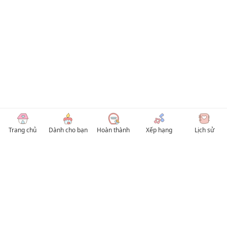
Trang chủ
Dành cho bạn
Hoàn thành
Xếp hạng
Lịch sử
© 2026 TruyenVN
Kho truyện tranh hay nhất Việt Nam, truy cập TruyenVN để đọc nhiều thể loại
Manhwa / Manhua và Manga Tiếng Việt miễn phí. Tổng hợp
truyen tranh 18+
,
truyện đam mỹ, Boy Love hay nhất
HentaiVN
truyen hentai