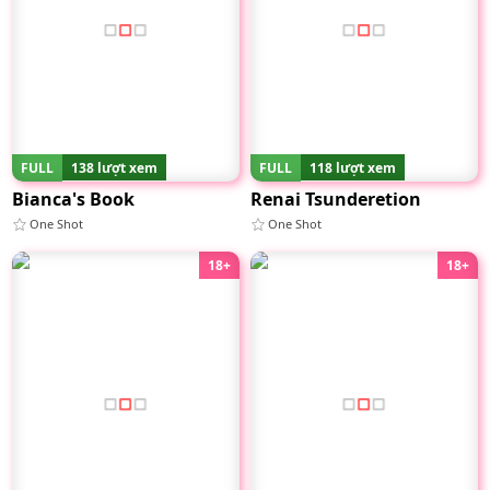
FULL
138 lượt xem
FULL
118 lượt xem
Bianca's Book
Renai Tsunderetion
One Shot
One Shot
18+
18+