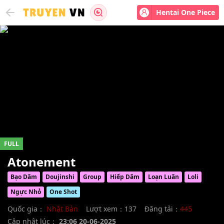
Hentai One Piece
FULL
Atonement
Bạo Dâm
Doujinshi
Group
Hiếp Dâm
Loạn Luân
Loli
Ngực Nhỏ
One Shot
Quốc gia：
Nhật Bản
Lượt xem：137
Đăng tải：
445
Cập nhật lúc：
23:06 20-06-2025