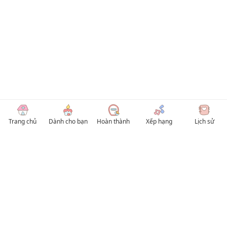
Trang chủ
Dành cho bạn
Hoàn thành
Xếp hạng
Lịch sử
© 2026 TruyenVN
Kho truyện tranh hay nhất Việt Nam, truy cập TruyenVN để đọc nhiều thể loại
Manhwa / Manhua và Manga Tiếng Việt miễn phí. Tổng hợp
truyen tranh 18+
,
truyện đam mỹ, Boy Love hay nhất
HentaiVN
truyen hentai