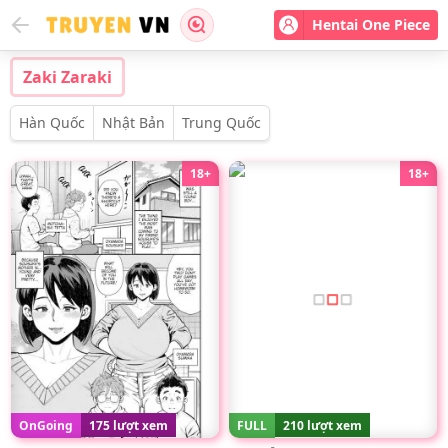
Hentai One Piece
Zaki Zaraki
Hàn Quốc
Nhật Bản
Trung Quốc
18+
18+
OnGoing
175 lượt xem
FULL
210 lượt xem