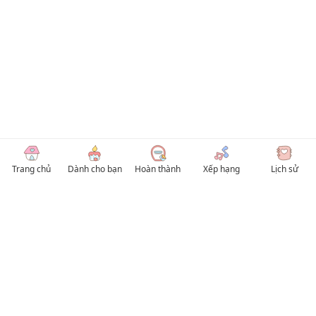
Trang chủ
Dành cho bạn
Hoàn thành
Xếp hạng
Lịch sử
© 2026 TruyenVN
Kho truyện tranh hay nhất Việt Nam, truy cập TruyenVN để đọc nhiều thể loại
Manhwa / Manhua và Manga Tiếng Việt miễn phí. Tổng hợp
truyen tranh 18+
,
truyện đam mỹ, Boy Love hay nhất
HentaiVN
truyen hentai