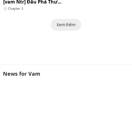
[vam Ntr] Đấu Phá Thương Khung : Thải Lân
Chapter 3
Xem thêm
News for Vam