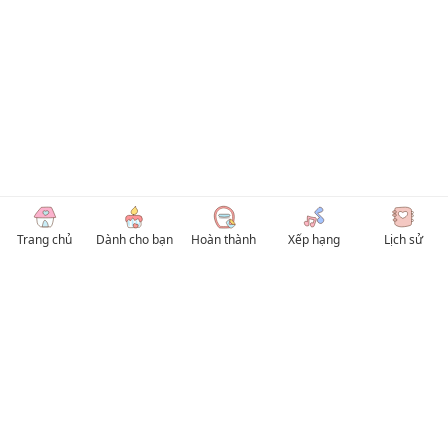
Trang chủ
Dành cho bạn
Hoàn thành
Xếp hạng
Lịch sử
© 2026 TruyenVN
Kho truyện tranh hay nhất Việt Nam, truy cập TruyenVN để đọc nhiều thể loại
Manhwa / Manhua và Manga Tiếng Việt miễn phí. Tổng hợp
truyen tranh 18+
,
truyện đam mỹ, Boy Love hay nhất
HentaiVN
truyen hentai