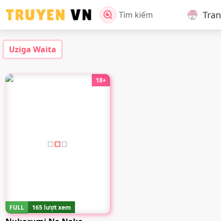
Tra
Tìm kiếm
Uziga Waita
18+
FULL
165 lượt xem