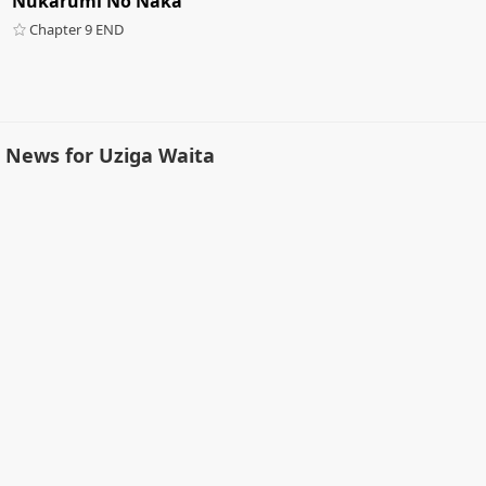
Nukarumi No Naka
Chapter 9 END
News for Uziga Waita