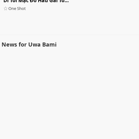
Dì Tôi Mặc Đồ Hầu Gái Tôi Mua Cho
One Shot
News for Uwa Bami