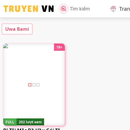
Tra
Tìm kiếm
Uwa Bami
18+
FULL
202 lượt xem