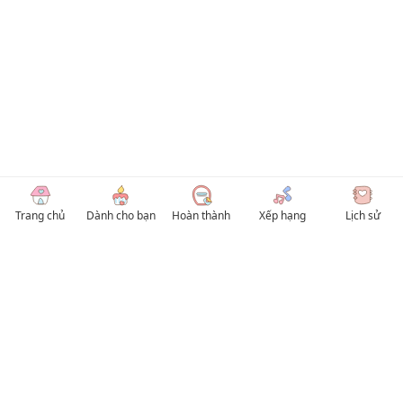
Trang chủ
Dành cho bạn
Hoàn thành
Xếp hạng
Lịch sử
© 2026 TruyenVN
Kho truyện tranh hay nhất Việt Nam, truy cập TruyenVN để đọc nhiều thể loại
Manhwa / Manhua và Manga Tiếng Việt miễn phí. Tổng hợp
truyen tranh 18+
,
truyện đam mỹ, Boy Love hay nhất
HentaiVN
truyen hentai