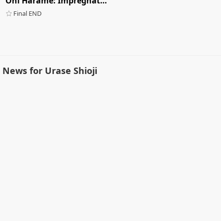
Oni Harame: Impregnate All The Oni!
Final END
News for Urase Shioji