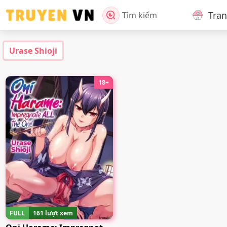
Tra
Tìm kiếm
Urase Shioji
18+
FULL
161 lượt xem