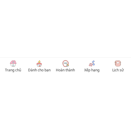
Trang chủ
Dành cho bạn
Hoàn thành
Xếp hạng
Lịch sử
© 2026 TruyenVN
Kho truyện tranh hay nhất Việt Nam, truy cập TruyenVN để đọc nhiều thể loại
Manhwa / Manhua và Manga Tiếng Việt miễn phí. Tổng hợp
truyen tranh 18+
,
truyện đam mỹ, Boy Love hay nhất
HentaiVN
truyen hentai