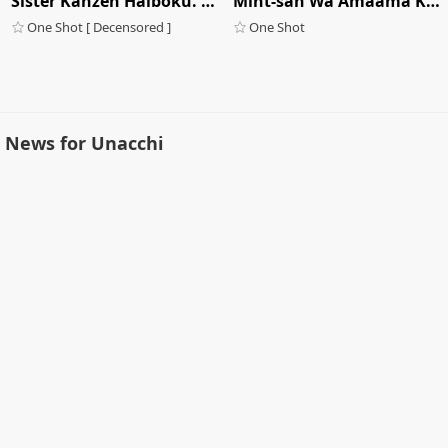
Sister Kanzen Haiboku. ~muchi Na Sister Ga Honnou De Hatsujo Koubi Surumade~
Mint-san Wa Amaama Koubi Shitai
One Shot [ Decensored ]
One Shot
News for Unacchi