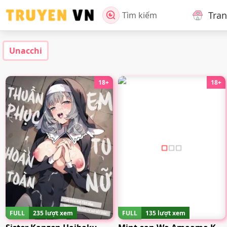
Tra
Tìm kiếm
Unacchi
18+
18+
FULL
235 lượt xem
FULL
135 lượt xem