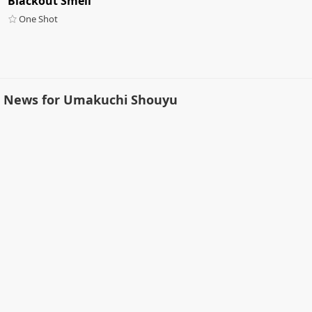
Blackout Smell
One Shot
News for Umakuchi Shouyu