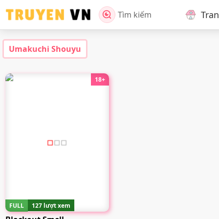
Tra
Tìm kiếm
Umakuchi Shouyu
18+
FULL
127 lượt xem