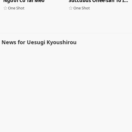
Người Có Tai Mèo
Succubus Onee-san To Inmon Keiyaku
One Shot
One Shot
News for Uesugi Kyoushirou