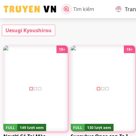
Tra
Tìm kiếm
Uesugi Kyoushirou
18+
18+
FULL
149 lượt xem
FULL
130 lượt xem