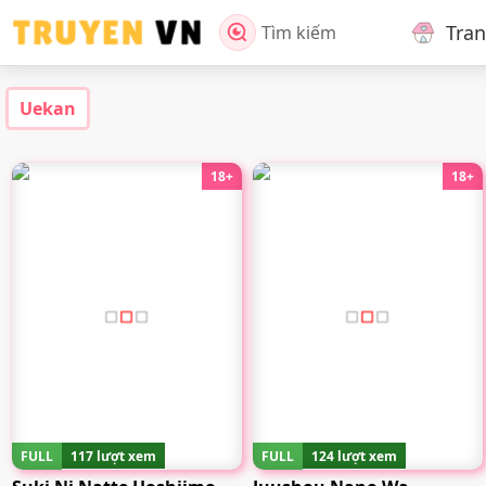
Tra
Tìm kiếm
Uekan
18+
18+
FULL
117 lượt xem
FULL
124 lượt xem