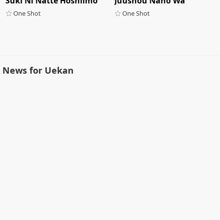
Suki Ni Natte Hoshiimo
Juushou Nano Wa
One Shot
One Shot
News for Uekan