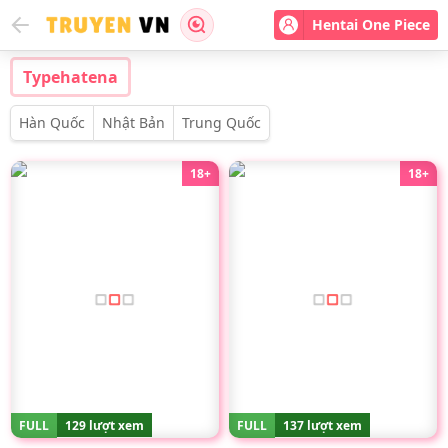
Hentai One Piece
Typehatena
Hàn Quốc
Nhật Bản
Trung Quốc
18+
18+
FULL
129 lượt xem
FULL
137 lượt xem