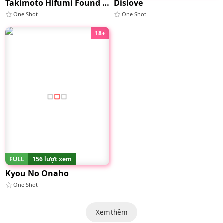
Takimoto Hifumi Found Her Sugar Daddy
Dislove
One Shot
One Shot
18+
FULL
156 lượt xem
Kyou No Onaho
One Shot
Xem thêm