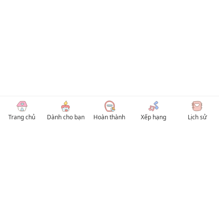
Trang chủ
Dành cho bạn
Hoàn thành
Xếp hạng
Lịch sử
© 2026 TruyenVN
Kho truyện tranh hay nhất Việt Nam, truy cập TruyenVN để đọc nhiều thể loại
Manhwa / Manhua và Manga Tiếng Việt miễn phí. Tổng hợp
truyen tranh 18+
,
truyện đam mỹ, Boy Love hay nhất
HentaiVN
truyen hentai