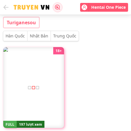
Hentai One Piece
Turiganesou
Hàn Quốc
Nhật Bản
Trung Quốc
18+
FULL
197 lượt xem