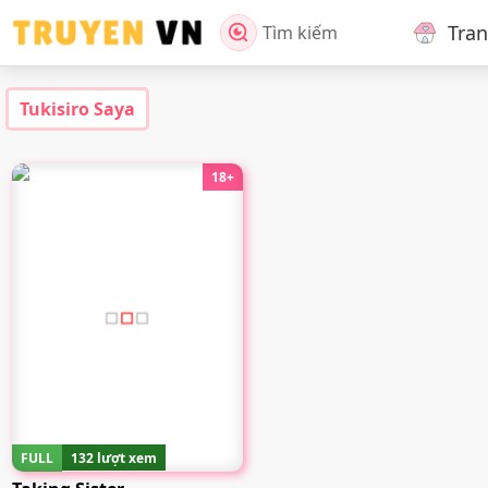
Tra
Tìm kiếm
Tukisiro Saya
18+
FULL
132 lượt xem