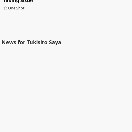
Taking Sister
One Shot
News for Tukisiro Saya