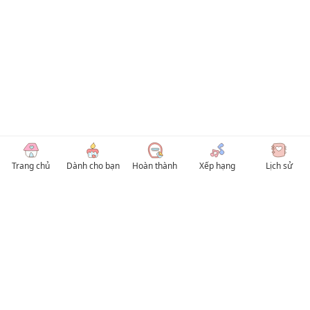
Trang chủ
Dành cho bạn
Hoàn thành
Xếp hạng
Lịch sử
© 2026 TruyenVN
Kho truyện tranh hay nhất Việt Nam, truy cập TruyenVN để đọc nhiều thể loại
Manhwa / Manhua và Manga Tiếng Việt miễn phí. Tổng hợp
truyen tranh 18+
,
truyện đam mỹ, Boy Love hay nhất
HentaiVN
truyen hentai