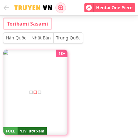
Hentai One Piece
Toribami Sasami
Hàn Quốc
Nhật Bản
Trung Quốc
18+
FULL
139 lượt xem