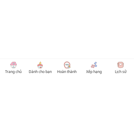
Trang chủ
Dành cho bạn
Hoàn thành
Xếp hạng
Lịch sử
© 2026 TruyenVN
Kho truyện tranh hay nhất Việt Nam, truy cập TruyenVN để đọc nhiều thể loại
Manhwa / Manhua và Manga Tiếng Việt miễn phí. Tổng hợp
truyen tranh 18+
,
truyện đam mỹ, Boy Love hay nhất
HentaiVN
truyen hentai