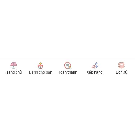
Trang chủ
Dành cho bạn
Hoàn thành
Xếp hạng
Lịch sử
© 2026 TruyenVN
Kho truyện tranh hay nhất Việt Nam, truy cập TruyenVN để đọc nhiều thể loại
Manhwa / Manhua và Manga Tiếng Việt miễn phí. Tổng hợp
truyen tranh 18+
,
truyện đam mỹ, Boy Love hay nhất
HentaiVN
truyen hentai