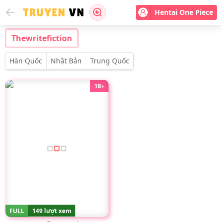
Hentai One Piece
Thewritefiction
Hàn Quốc
Nhật Bản
Trung Quốc
18+
FULL
149 lượt xem