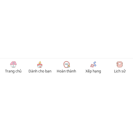
Trang chủ
Dành cho bạn
Hoàn thành
Xếp hạng
Lịch sử
© 2026 TruyenVN
Kho truyện tranh hay nhất Việt Nam, truy cập TruyenVN để đọc nhiều thể loại
Manhwa / Manhua và Manga Tiếng Việt miễn phí. Tổng hợp
truyen tranh 18+
,
truyện đam mỹ, Boy Love hay nhất
HentaiVN
truyen hentai