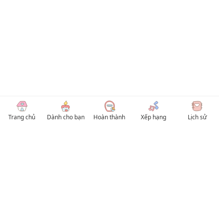
Trang chủ
Dành cho bạn
Hoàn thành
Xếp hạng
Lịch sử
© 2026 TruyenVN
Kho truyện tranh hay nhất Việt Nam, truy cập TruyenVN để đọc nhiều thể loại
Manhwa / Manhua và Manga Tiếng Việt miễn phí. Tổng hợp
truyen tranh 18+
,
truyện đam mỹ, Boy Love hay nhất
HentaiVN
truyen hentai