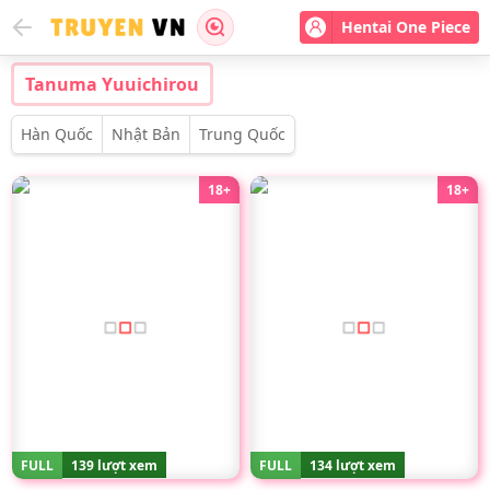
Hentai One Piece
Tanuma Yuuichirou
Hàn Quốc
Nhật Bản
Trung Quốc
18+
18+
FULL
139 lượt xem
FULL
134 lượt xem