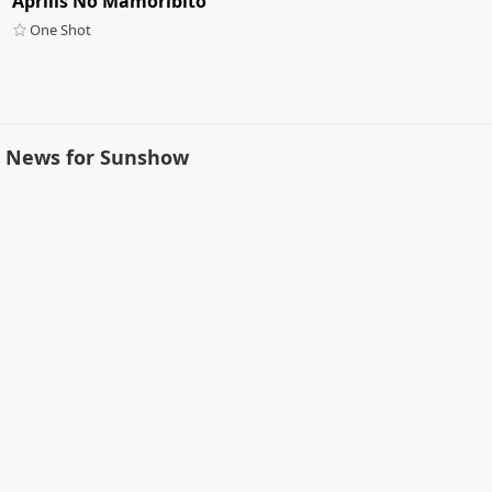
Aprilis No Mamoribito
One Shot
News for Sunshow