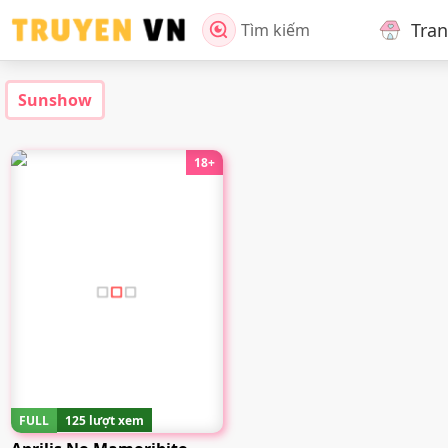
Tra
Tìm kiếm
Sunshow
18+
FULL
125 lượt xem