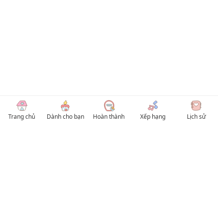
Trang chủ
Dành cho bạn
Hoàn thành
Xếp hạng
Lịch sử
© 2026 TruyenVN
Kho truyện tranh hay nhất Việt Nam, truy cập TruyenVN để đọc nhiều thể loại
Manhwa / Manhua và Manga Tiếng Việt miễn phí. Tổng hợp
truyen tranh 18+
,
truyện đam mỹ, Boy Love hay nhất
HentaiVN
truyen hentai