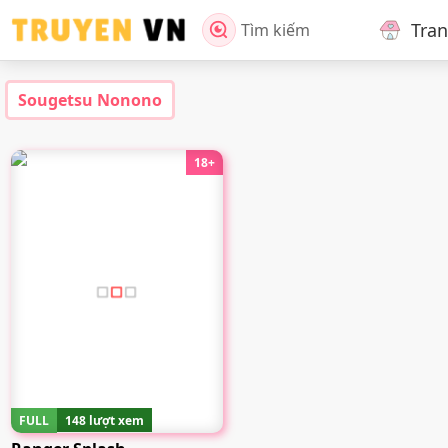
Tra
Tìm kiếm
Sougetsu Nonono
18+
FULL
148 lượt xem