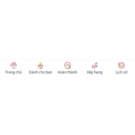
Trang chủ
Dành cho bạn
Hoàn thành
Xếp hạng
Lịch sử
© 2026 TruyenVN
Kho truyện tranh hay nhất Việt Nam, truy cập TruyenVN để đọc nhiều thể loại
Manhwa / Manhua và Manga Tiếng Việt miễn phí. Tổng hợp
truyen tranh 18+
,
truyện đam mỹ, Boy Love hay nhất
HentaiVN
truyen hentai