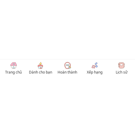
Trang chủ
Dành cho bạn
Hoàn thành
Xếp hạng
Lịch sử
© 2026 TruyenVN
Kho truyện tranh hay nhất Việt Nam, truy cập TruyenVN để đọc nhiều thể loại
Manhwa / Manhua và Manga Tiếng Việt miễn phí. Tổng hợp
truyen tranh 18+
,
truyện đam mỹ, Boy Love hay nhất
HentaiVN
truyen hentai