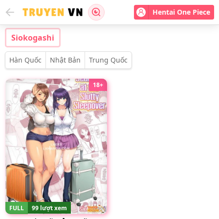
Hentai One Piece
Siokogashi
Hàn Quốc
Nhật Bản
Trung Quốc
18+
FULL
99 lượt xem