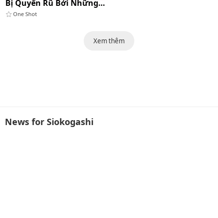
Bị Quyến Rũ Bởi Những Cô Nàng Dâm Đãng
One Shot
Xem thêm
News for Siokogashi