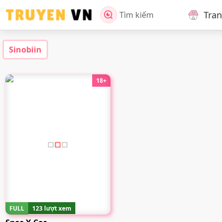
Tra
Tìm kiếm
Sinobiin
18+
FULL
123 lượt xem