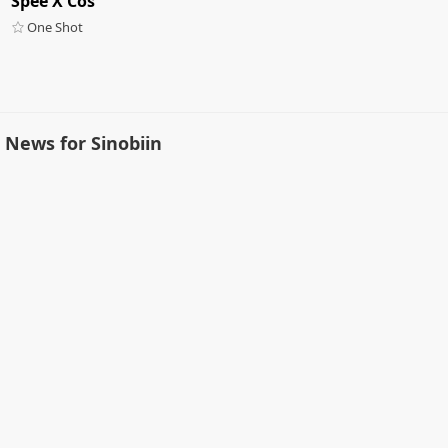
Spee X Cos
One Shot
News for Sinobiin