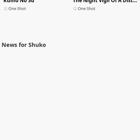
Kumo No Su
The Night Vigil Of A Distant Country
One Shot
One Shot
News for Shuko