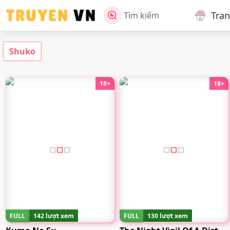
Tra
Tìm kiếm
Shuko
18+
18+
FULL
142 lượt xem
FULL
130 lượt xem