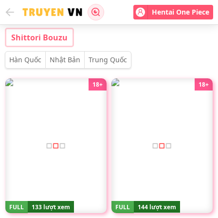
Hentai One Piece
Shittori Bouzu
Hàn Quốc
Nhật Bản
Trung Quốc
18+
18+
FULL
133 lượt xem
FULL
144 lượt xem