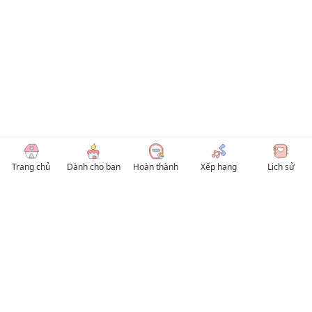
Trang chủ
Dành cho bạn
Hoàn thành
Xếp hạng
Lịch sử
© 2026 TruyenVN
Kho truyện tranh hay nhất Việt Nam, truy cập TruyenVN để đọc nhiều thể loại
Manhwa / Manhua và Manga Tiếng Việt miễn phí. Tổng hợp
truyen tranh 18+
,
truyện đam mỹ, Boy Love hay nhất
HentaiVN
truyen hentai