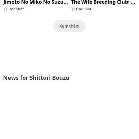
Jimoto No Miko No Suzune-san Owaranai Houshi Matsuri Hen
The Wife Breeding Club꞉ Misaki's Fertilization Diary
One Shot
One Shot
Xem thêm
News for Shittori Bouzu