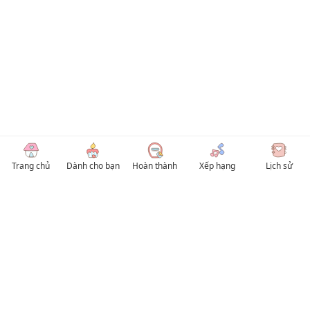
Trang chủ
Dành cho bạn
Hoàn thành
Xếp hạng
Lịch sử
© 2026 TruyenVN
Kho truyện tranh hay nhất Việt Nam, truy cập TruyenVN để đọc nhiều thể loại
Manhwa / Manhua và Manga Tiếng Việt miễn phí. Tổng hợp
truyen tranh 18+
,
truyện đam mỹ, Boy Love hay nhất
HentaiVN
truyen hentai