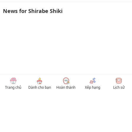
News for Shirabe Shiki
Trang chủ
Dành cho bạn
Hoàn thành
Xếp hạng
Lịch sử
© 2026 TruyenVN
Kho truyện tranh hay nhất Việt Nam, truy cập TruyenVN để đọc nhiều thể loại
Manhwa / Manhua và Manga Tiếng Việt miễn phí. Tổng hợp
truyen tranh 18+
,
truyện đam mỹ, Boy Love hay nhất
HentaiVN
truyen hentai