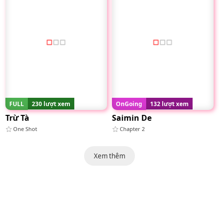
FULL
230 lượt xem
OnGoing
132 lượt xem
Trừ Tà
Saimin De
One Shot
Chapter 2
Xem thêm