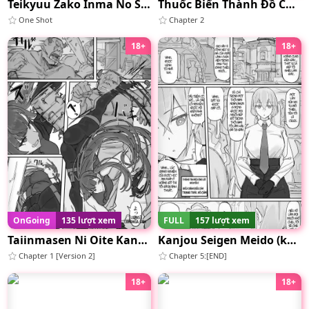
Teikyuu Zako Inma No Shokushu
Thuốc Biến Thành Đồ Chơi Tình Dục
One Shot
Chapter 2
18+
18+
OnGoing
135 lượt xem
FULL
157 lượt xem
Taiinmasen Ni Oite Kankaku Shadan Fuda Wa Hissu No Taisaku Desu
Kanjou Seigen Meido (kari)
Chapter 1 [Version 2]
Chapter 5:[END]
18+
18+