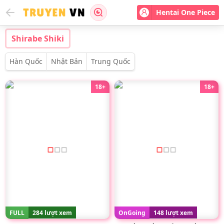
Hentai One Piece
Shirabe Shiki
Hàn Quốc
Nhật Bản
Trung Quốc
18+
18+
FULL
284 lượt xem
OnGoing
148 lượt xem