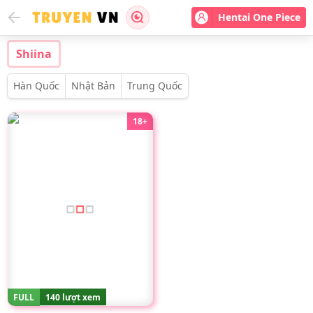
Hentai One Piece
Shiina
Hàn Quốc
Nhật Bản
Trung Quốc
18+
FULL
140 lượt xem