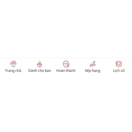
Trang chủ
Dành cho bạn
Hoàn thành
Xếp hạng
Lịch sử
© 2026 TruyenVN
Kho truyện tranh hay nhất Việt Nam, truy cập TruyenVN để đọc nhiều thể loại
Manhwa / Manhua và Manga Tiếng Việt miễn phí. Tổng hợp
truyen tranh 18+
,
truyện đam mỹ, Boy Love hay nhất
HentaiVN
truyen hentai