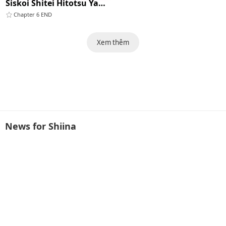
Siskoi Shitei Hitotsu Yane No Shita
Chapter 6 END
Xem thêm
News for Shiina