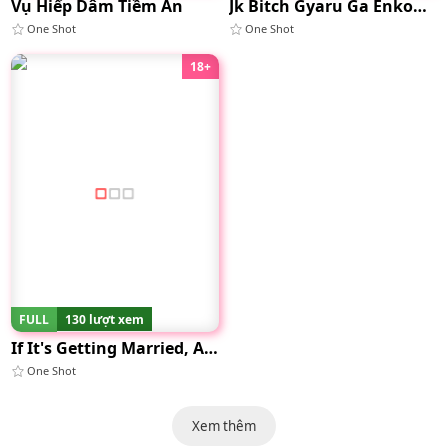
Vụ Hiếp Dâm Tiềm Ẩn
Jk Bitch Gyaru Ga Enkou O Chichioya Ni Okorareta Node Kinshin Soukan Shite Yatta
One Shot
One Shot
18+
FULL
130 lượt xem
If It's Getting Married, A Catgirl
One Shot
Xem thêm