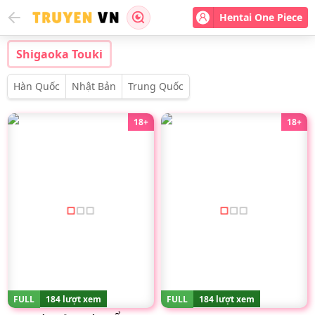
Hentai One Piece
Shigaoka Touki
Hàn Quốc
Nhật Bản
Trung Quốc
18+
18+
FULL
184 lượt xem
FULL
184 lượt xem