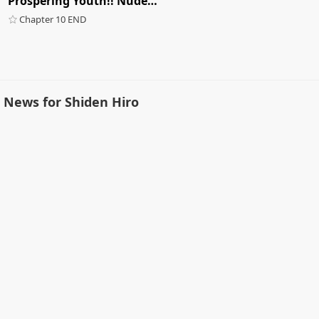
Prospering Youth!! Nude Outdoor Exercises
Chapter 10 END
News for Shiden Hiro