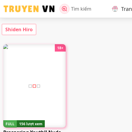
Tra
Tìm kiếm
Shiden Hiro
18+
FULL
156 lượt xem