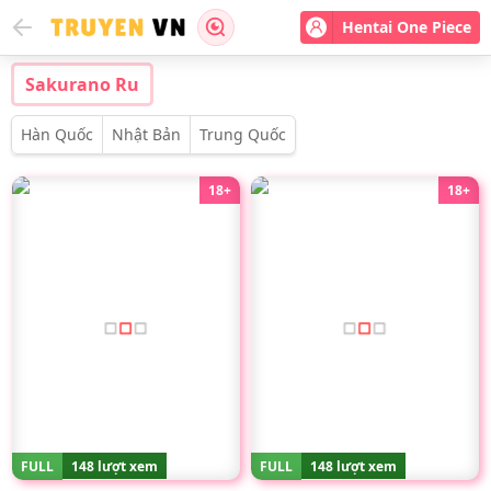
Hentai One Piece
Sakurano Ru
Hàn Quốc
Nhật Bản
Trung Quốc
18+
18+
FULL
148 lượt xem
FULL
148 lượt xem