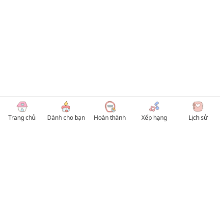
Trang chủ
Dành cho bạn
Hoàn thành
Xếp hạng
Lịch sử
© 2026 TruyenVN
Kho truyện tranh hay nhất Việt Nam, truy cập TruyenVN để đọc nhiều thể loại
Manhwa / Manhua và Manga Tiếng Việt miễn phí. Tổng hợp
truyen tranh 18+
,
truyện đam mỹ, Boy Love hay nhất
HentaiVN
truyen hentai