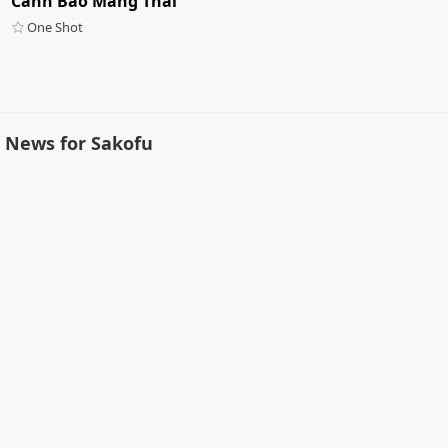
Cảnh Báo Mang Thai
One Shot
News for Sakofu