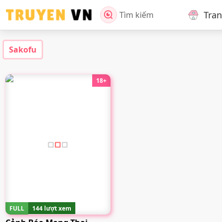
Tra
Tìm kiếm
Sakofu
18+
FULL
144 lượt xem