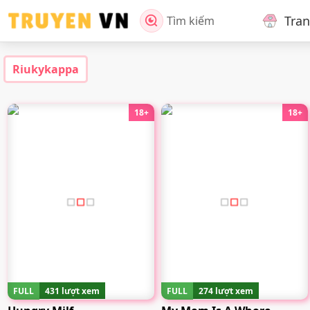
Tra
Tìm kiếm
Riukykappa
18+
18+
FULL
431 lượt xem
FULL
274 lượt xem