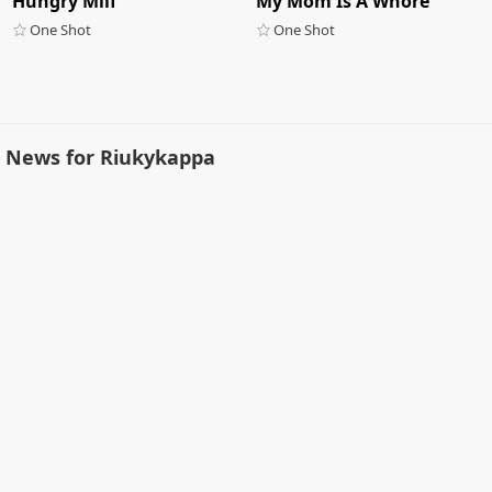
Hungry Milf
My Mom Is A Whore
One Shot
One Shot
News for Riukykappa