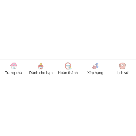
Trang chủ
Dành cho bạn
Hoàn thành
Xếp hạng
Lịch sử
© 2026 TruyenVN
Kho truyện tranh hay nhất Việt Nam, truy cập TruyenVN để đọc nhiều thể loại
Manhwa / Manhua và Manga Tiếng Việt miễn phí. Tổng hợp
truyen tranh 18+
,
truyện đam mỹ, Boy Love hay nhất
HentaiVN
truyen hentai