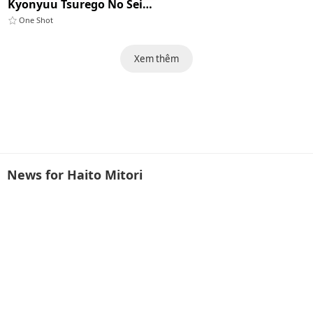
Kyonyuu Tsurego No Seiyoku Ga Tsuyosugiru Hanashi (comic Shingeki 2021-05)
One Shot
Xem thêm
News for Haito Mitori