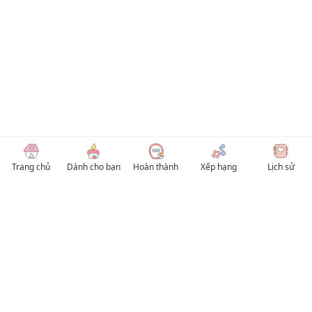
Trang chủ
Dành cho bạn
Hoàn thành
Xếp hạng
Lịch sử
© 2026 TruyenVN
Kho truyện tranh hay nhất Việt Nam, truy cập TruyenVN để đọc nhiều thể loại
Manhwa / Manhua và Manga Tiếng Việt miễn phí. Tổng hợp
truyen tranh 18+
,
truyện đam mỹ, Boy Love hay nhất
HentaiVN
truyen hentai