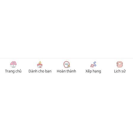
Trang chủ
Dành cho bạn
Hoàn thành
Xếp hạng
Lịch sử
© 2026 TruyenVN
Kho truyện tranh hay nhất Việt Nam, truy cập TruyenVN để đọc nhiều thể loại
Manhwa / Manhua và Manga Tiếng Việt miễn phí. Tổng hợp
truyen tranh 18+
,
truyện đam mỹ, Boy Love hay nhất
HentaiVN
truyen hentai